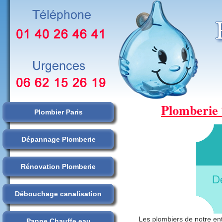
Plomberie 
Plombier Paris
Dépannage Plomberie
Rénovation Plomberie
Débouchage canalisation
Les plombiers de notre ent
Panne Chauffe eau