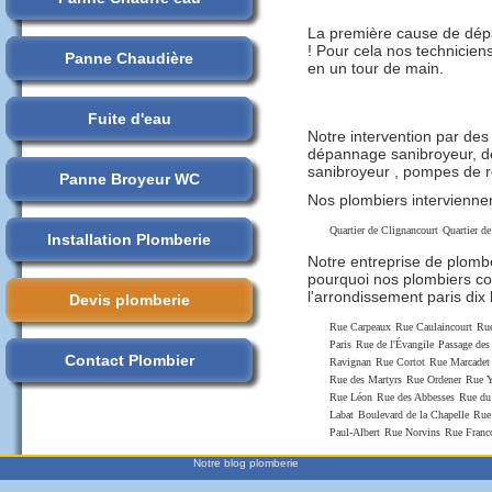
La première cause de dép
! Pour cela nos technicie
Panne Chaudière
en un tour de main.
Fuite d'eau
Notre intervention par de
dépannage sanibroyeur, dé
sanibroyeur , pompes de re
Panne Broyeur WC
Nos plombiers interviennen
Quartier de Clignancourt
Quartier de
Installation Plomberie
Notre entreprise de plombe
pourquoi nos plombiers co
l'arrondissement paris dix 
Devis plomberie
Rue Carpeaux
Rue Caulaincourt
Rue
Paris
Rue de l'Évangile
Passage des
Contact Plombier
Ravignan
Rue Cortot
Rue Marcadet
Rue des Martyrs
Rue Ordener
Rue Y
Rue Léon
Rue des Abbesses
Rue du
Labat
Boulevard de la Chapelle
Rue
Paul-Albert
Rue Norvins
Rue Franc
Notre blog plomberie