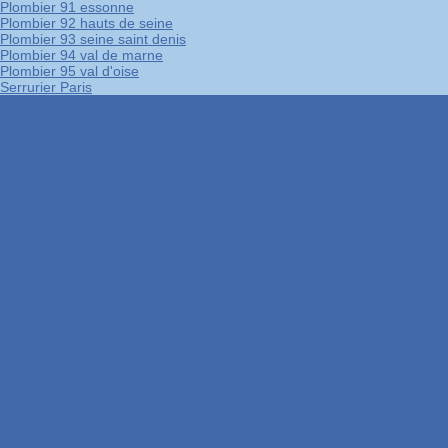
Plombier 91 essonne
Plombier 92 hauts de seine
Plombier 93 seine saint denis
Plombier 94 val de marne
Plombier 95 val d'oise
Serrurier Paris