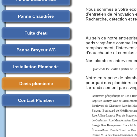
Nous sommes a votre écou
d'entretien de rénovation 
Panne Chaudière
Recherche, détection et ré
Fuite d'eau
Au sein de notre entrepri
paris vingtième comme l'en
remplacement, l'interventio
Panne Broyeur WC
d'eau chaude et cumulus e
Nos plombiers interviennen
Installation Plomberie
Quartier de Belleville
Quartier de C
Notre entreprise de plombe
pourquoi nos plombiers co
Devis plomberie
l'arrondissement paris vin
Boulevard périphérique de Paris
Rue
Contact Plombier
Baptiste-Dumay
Rue de Ménilmonta
Boulevard de Charonne
Rue des Mar
Fargeau
Boulevard de Ménilmontant
Rue Julien-Lacroix
Rue de Bagnolet
de Guébriant
Rue Mendelssohn
Rue
Lesage
Rue Ramponeau
Place Alpho
Étienne-Dolet
Rue de Tourtille
Rue 
Rouve
Villa des Trois-Couronnes
Av